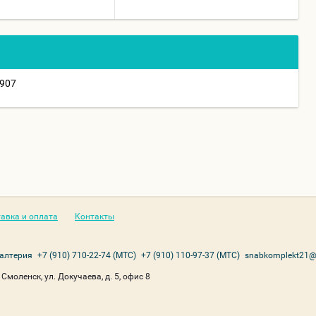
907
авка и оплата
Контакты
галтерия
+7 (910) 710-22-74 (МТС)
+7 (910) 110-97-37 (МТС)
snabkomplekt21@
 Смоленск, ул. Докучаева, д. 5, офис 8