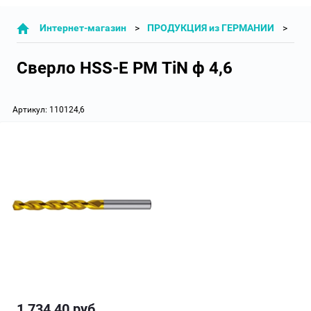
Интернет-магазин
ПРОДУКЦИЯ из ГЕРМАНИИ
СВ
Cверло HSS-E PM TiN ф 4,6
Артикул:
110124,6
1 734,40
руб.