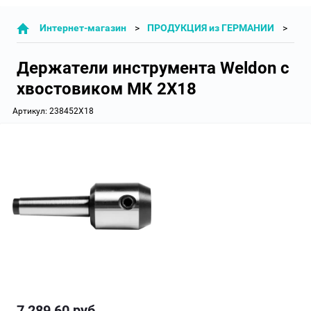
Интернет-магазин
ПРОДУКЦИЯ из ГЕРМАНИИ
СТ
Держатели инструмента Weldon с
хвостовиком МК 2X18
Артикул:
238452X18
7 289,60
руб.